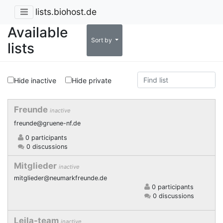
lists.biohost.de
Available
Sort by
lists
Hide inactive
Hide private
Freunde
inactive
freunde@gruene-nf.de
0 participants
0 discussions
Mitglieder
inactive
mitglieder@neumarkfreunde.de
0 participants
0 discussions
Leila-team
inactive